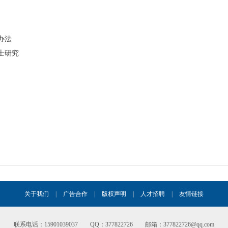
办法
士研究
关于我们
|
广告合作
|
版权声明
|
人才招聘
|
友情链接
联系电话：15901039037 QQ：377822726 邮箱：377822726@qq.com