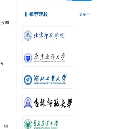
推荐院校
更多>>
接收调
考
见，锁