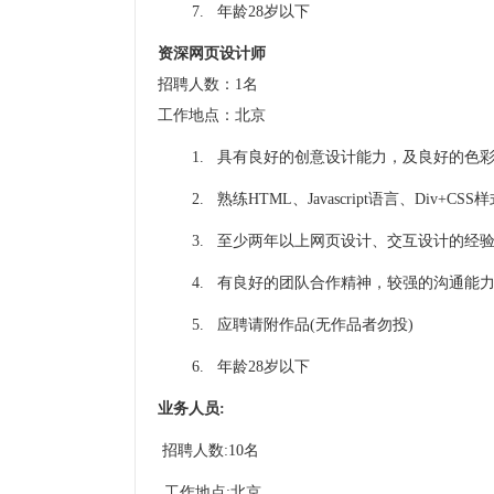
7. 年龄
28
岁以下
资深网页设计师
招聘人数：
1
名
工作地点：北京
1. 具有良好的创意设计能力，及良好的色
2. 熟练
HTML
、
Javascript
语言、
Div+CSS
样
3. 至少两年以上网页设计、交互设计的经
4. 有良好的团队合作精神，较强的沟通能
5. 应聘请附作品
(
无作品者勿投
)
6. 年龄
28
岁以下
业务人员
:
招聘人数
:10
名
工作地点
:
北京