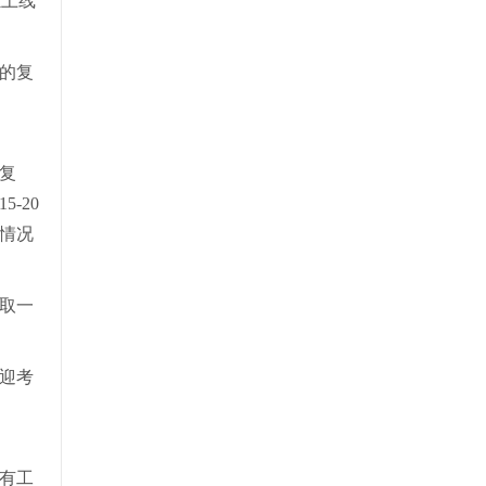
愿上线
的复
复
-20
情况
取一
迎考
有工