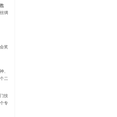
教
丝绸
会奖
神、
3个二
门技
个专