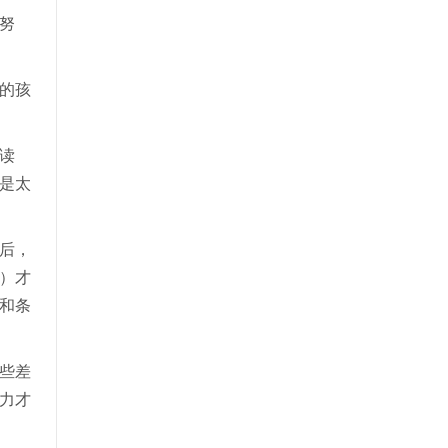
努
的孩
读
是太
后，
）才
和条
些差
力才