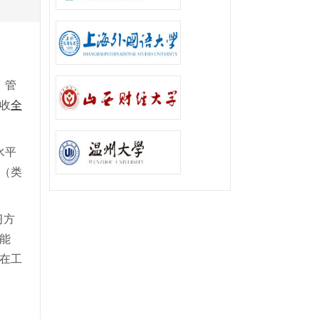
、管
招收
全
水平
域（类
习方
能
在工