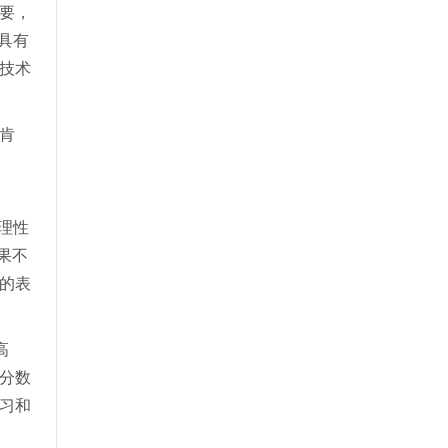
要，
具有
技术
肯
理性
果不
的表
高
分数
习和