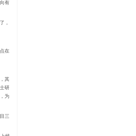
向有
里了，
点在
，其
士研
，为
目三