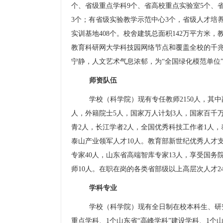
个、省级重点学科
9
个、省高校重点实验室
5
个、
3
个；有省级实验教学示范中心
3
个，省级人才培
实训基地
408
个。校舍建筑总面积
142
万平方米，
教育科研网大学科技园网络节点和覆盖全校的千
宁静，人文艺术气息浓郁，为
“
全国绿化模范单位
师资队伍
学校（科学院）现有专任教师
2150
人，其中
人，外籍院士
5
人，国家万人计划
3
人，国家百千
青
2
人，长江学者
2
人，全国优秀科技工作者
1
人，
泰山产业领军人才
10
人。教育部新世纪优秀人才
专家
40
人，山东省高端智库专家
13
人，享受国务
师
10
人。在职在岗的各类省部级以上高层次人才
2
学科专业
学校（科学院）现有全日制在校本科生、研
重点学科、
1
个山东省
“
高峰学科
”
建设学科、
1
个