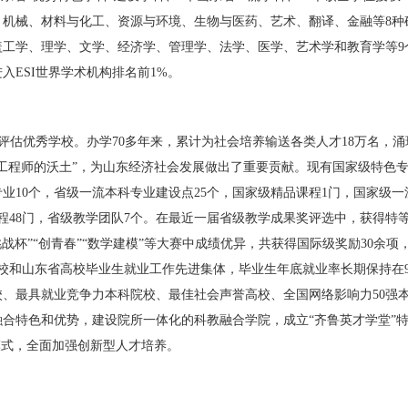
、机械、材料与化工、资源与环境、生物与医药、艺术、翻译、金融等
8
种
盖工学、理学、文学、经济学、管理学、法学、医学、艺术学和教育学等
9
进入
ESI
世界学术机构排名前
1%
。
评估优秀学校。办学
70
多年来，累计为社会培养输送各类人才
18
万名，涌
工程师的沃土
”
，为山东经济社会发展做出了重要贡献。现有国家级特色
专业
10
个，省级一流本科专业建设点
25
个，国家级精品课程
1
门，国家级一
程
48
门，省级教学团队
7
个。在最近一届省级教学成果奖评选中，获得特
挑战杯
”“
创青春
”“
数学建模
”
等大赛中成绩优异，共获得国际级奖励
30
余项
校和山东省高校毕业生就业工作先进集体，毕业生年底就业率长期保持在
校、最具就业竞争力本科院校、最佳社会声誉高校、全国网络影响力
50
强
融合特色和优势，建设院所一体化的科教融合学院，成立
“
齐鲁英才学堂
”
模式，全面加强创新型人才培养。