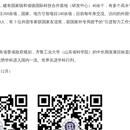
，建有国家级和省级国际科技合作基地（研发中心）
40
余个，有多个高水
目
260
余项，国家、地方引智项目
240
余项；目前每年来交流、访问的外国
0
人，有
3
位外国专家获国家友谊奖，获国家外专局授予的
“
引进智力工作
东省委省政府规划，齐鲁工业大学（山东省科学院）的中长期发展目标是
优势学科进入国内一流、世界先进学科
行列。
年
12
月
）