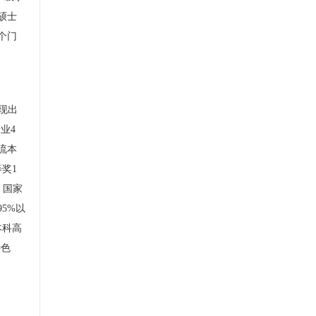
硕士
个门
现出
专业
4
流本
等奖
1
，国家
95%
以
本科高
特色