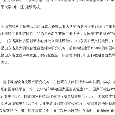
水平大学
“
冲一流
”
建设高校。
学和山东省科学院整合组建而成。齐鲁工业大学的历史可追溯到
1948
年由
为山东轻工业学院时期，
2013
年更名为齐鲁工业大学，是国家
“
产教融合
”
校、山东省高校协同创新中心首批立项建设单位，山东省省级文明校园。
，是山东省最大的综合性自然科学研究机构，前身为始建于
1958
年的中国
汇聚山东省优质科教资源，实行校院合一的管理体制，打造科教融合优势
要力量。
、菏泽等地设有校区或研究机构，主校区在济南长清大学科技园。学校（
。现有国家级平台
10
个，其中省部共建国家重点实验室
1
个、国家工程技术
级计算中心
1
个、国家国际科技合作基地（联合研究中心）
3
个、国家技术
点学科及研究平台
120
余个，其中教育部重点实验室
1
个、省部共建协同创
实验室
16
个、省工程实验室
12
个、省工程技术研究中心
18
个、省协同创新