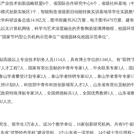
省产业技术创新战略联盟
6
个、省国际合作研究中心
6
个，省级社科基地（
养模式创新实验区
1
个，智能制造省级新旧动能转换实训基地等学生实践教
教学科研设备总值
14.8
亿元，图书馆藏书
262
万册，电子图书
479
万册。建有
兆以太计算机网络，科学与艺术深度融合的齐鲁陶瓷玻璃博物馆，校园环
”“
国家节约型公共机构示范单位
”“
省级园林化校园示范单位
”
。
副高级以上专业技术职务人员
1114
人，具有博士学位的
1340
人。有
“
双聘
”
万人才工程
7
人，国家有突出贡献的中青年专家
1
人，中央联系专家
1
人，国
泰山学者攀登计划专家
2
人，泰山学者特聘专家
42
人，泰山学者青年专家
1
支持计划
8
人，科技部中青年科技创新领军人才
2
人，山东省有突出贡献的
院政府特殊津贴专家
28
人，全国师德标兵
1
人，全国优秀教师
1
人，山东省
42
人次。
究生、留学生
3
万余人。设
26
个教学单位，
16
家创新研究机构。共有
9
个省
山东省
“
优势特色学科
”
建设学科、
3
个山东省一流学科、
14
个硕士学位授权