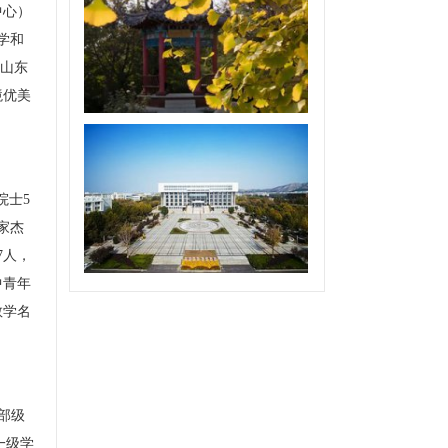
中心）
学和
山东
境优美
院士
5
家杰
7
人，
中青年
教学名
部级
一级学