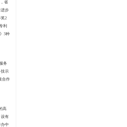
，省
术进步
等奖
2
专利
》
3
种
服务
科技示
技合作
的高
，设有
举办中