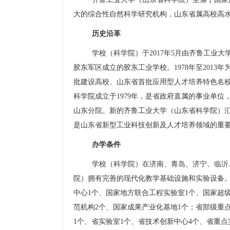
大的综合性自然科学研究机构，山东省属高校高
历史沿革
学校（科学院）于
2017
年
5
月由齐鲁工业大
胶东军区成立的胶东工业学校。
1978
年至
2013
年
批建设高校、山东省首批应用型人才培养特色名
科学院成立于
1979
年，是省政府直属的事业单位
山东分院。新的齐鲁工业大学（山东省科学院）
是山东省新型工业科技创新及人才培养领域的重
办学条件
学校（科学院）在济南、青岛、济宁、临沂
院）拥有完善的现代化教学基础设施和实验设备
中心
1
个、国家地方联合工程实验室
1
个、国家超
范机构
2
个、国家成果产业化基地
1
个；省部级重
1
个、省实验室
1
个、省技术创新中心
4
个、省重点