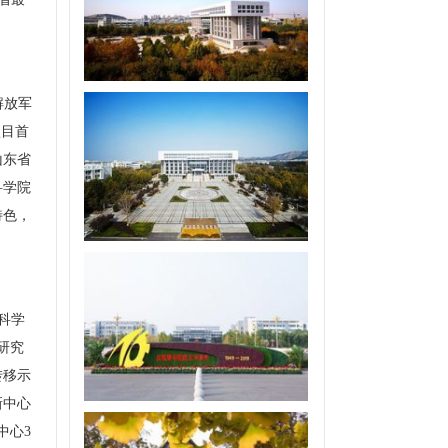
解放军
项目首
山东省
科学院
特色，
科学
研究
转移示
新中心
中心
3