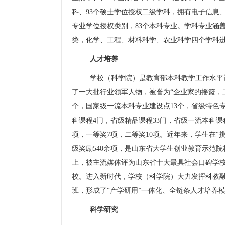
科、
93
个硕士学位授权二级学科，拥有电子信息
专业学位授权类别，
83
个本科专业。学科专业涵
类，化学、工程、材料科学、农业科学四个学科
人才培养
学校（科学院）是教育部本科教学工作水平
了一大批行业领军人物，被誉为
“
企业家的摇篮，
个，国家级一流本科专业建设点
13
个，省级特色
科课程
4
门，省级精品课程
33
门，省级一流本科课
项，一等奖
7
项，二等奖
10
项。近年来，学生在
“
级奖励
540
余项，是山东省大学生创业教育示范院
上，被主流媒体评为山东省十大最具社会口碑学
校。进入新时代，学校（科学院）大力发挥科教
班，形成了
“
产学研用
”
一体化、全链条人才培养
科学研究