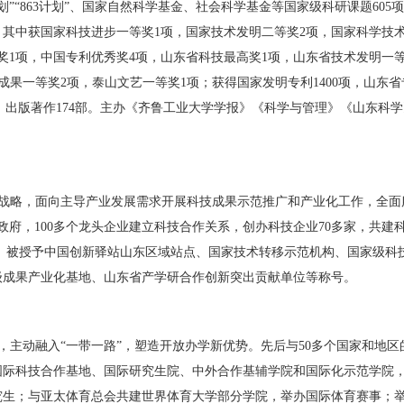
划
”“863
计划
”
、国家自然科学基金、社会科学基金等国家级科研课题
605
项
，其中获国家科技进步一等奖
1
项，国家技术发明二等奖
2
项，国家科学技
奖
1
项，中国专利优秀奖
4
项，山东省科技最高奖
1
项，山东省技术发明一
成果一等奖
2
项，泰山文艺一等奖
1
项；获得国家发明专利
1400
项，山东省
，出版著作
174
部。主办《齐鲁工业大学学报》《科学与管理》《山东科学
战略，面向主导产业发展需求开展科技成果示范推广和产业化工作，全面
政府，
100
多个龙头企业建立科技合作关系，创办科技企业
70
多家，共建
。被授予中国创新驿站山东区域站点、国家技术转移示范机构、国家级科
级成果产业化基地、山东省产学研合作创新突出贡献单位等称号。
，主动融入
“
一带一路
”
，塑造开放办学新优势。先后与
50
多个国家和地区
国际科技合作基地、国际研究生院、中外合作基辅学院和国际化示范学院
究生；与亚太体育总会共建世界体育大学部分学院，举办国际体育赛事；